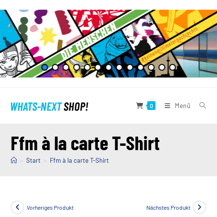
Zum
Inhalt
springen
Menü
0
Ffm à la carte T-Shirt
>
Start
>
Ffm à la carte T-Shirt
Vorheriges Produkt
Nächstes Produkt