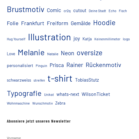
Brustmotiv
Comic
cutout
cr2q
Deine Stadt
Echo
Fisch
Hoodie
Folie
Frankfurt
Freiform
Gemälde
Illustration
joy
Katja
logo
Hug Yourself
Keinenmillimeter
Melanie
oversize
Neon
Love
Natalie
Rückenmotiv
Rainer
Prisca
personalisiert
Pinguin
t-shirt
TobiasStutz
schwarzweiss
streifen
Typografie
WilsonTicket
whats-next
Unikat
Zebra
Wohnmaschine
Wunschmotiv
Abonniere jetzt unseren Newsletter
Vorname