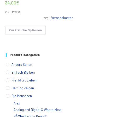
34,00
€
inkl. MwSt.
zzgl.
Versandkosten
Dieses
Zusätzliche Optionen
Produkt
weist
mehrere
Varianten
auf.
Die
Optionen
Produkt-Kategorien
können
auf
der
Anders Sehen
Produktseite
gewählt
Einfach Bleiben
werden
Frankfurt Lieben
Haltung Zeigen
Die Menschen
Alex
Analog and Digital X Whats-Next
BÄMbel by SturKnopf®