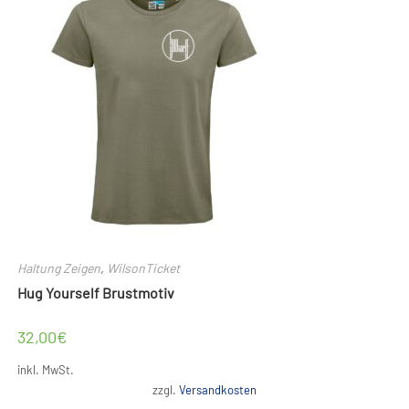
Die
Optionen
können
auf
der
Produktseite
gewählt
werden
Haltung Zeigen
,
WilsonTicket
Hug Yourself Brustmotiv
32,00
€
inkl. MwSt.
zzgl.
Versandkosten