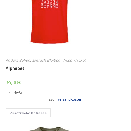
Anders Sehen
,
Einfach Bleiben
,
WilsonTicket
Alphabet
34,00
€
inkl. MwSt.
zzgl.
Versandkosten
Dieses
Zusätzliche Optionen
Produkt
weist
mehrere
Varianten
auf.