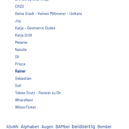
CR2Q
Deine Stadt – Keinen Millimeter – Unikate
Joy
Katja – Geometric Dudes
Katja Dröll
Melanie
Natalie
Oli
Prisca
Rainer
Sebastian
Soli
Tobias Stutz – Fenster zu Dir
WhatsNext
WilsonTicket
beidseitig
Alphabet
Augen
BAMbel
Bembel
ADxWN