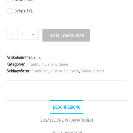
Größe 3XL
Ffm
-
+
IN DEN WARENKORB
à
la
carte
Artikelnummer:
n. v.
T-
Kategorien:
Frankfurt Lieben
,
Rainer
Shirt
Schlagwörter:
Frankfurt
,
Illustration
,
Karte
,
Rainer
,
t-shirt
Menge
BESCHREIBUNG
ZUSÄTZLICHE INFORMATIONEN