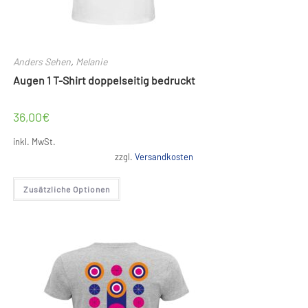
Anders Sehen
,
Melanie
Augen 1 T-Shirt doppelseitig bedruckt
36,00
€
inkl. MwSt.
zzgl.
Versandkosten
Dieses
Zusätzliche Optionen
Produkt
weist
mehrere
Varianten
auf.
Die
Optionen
können
auf
der
Produktseite
gewählt
werden