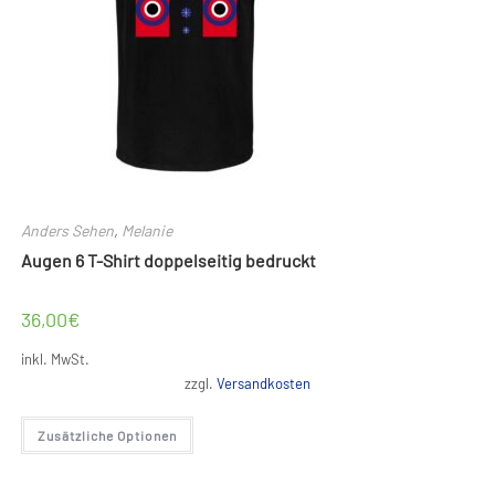
werden
Anders Sehen
,
Melanie
Augen 6 T-Shirt doppelseitig bedruckt
36,00
€
inkl. MwSt.
zzgl.
Versandkosten
Dieses
Zusätzliche Optionen
Produkt
weist
mehrere
Varianten