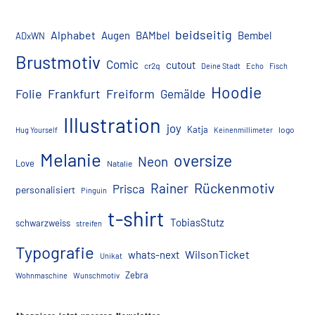
beidseitig
Alphabet
Augen
BAMbel
Bembel
ADxWN
Brustmotiv
Comic
cutout
cr2q
Deine Stadt
Echo
Fisch
Hoodie
Folie
Frankfurt
Freiform
Gemälde
Illustration
joy
Katja
logo
Hug Yourself
Keinenmillimeter
Melanie
oversize
Neon
Love
Natalie
Rückenmotiv
Rainer
Prisca
personalisiert
Pinguin
t-shirt
TobiasStutz
schwarzweiss
streifen
Typografie
WilsonTicket
whats-next
Unikat
Zebra
Wohnmaschine
Wunschmotiv