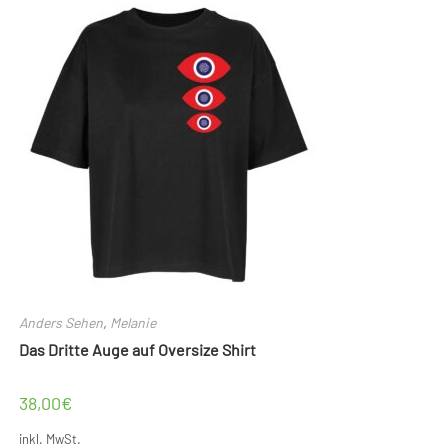
auf.
Die
Optionen
können
auf
der
Produktseite
gewählt
werden
Anders Sehen
,
Melanie
Das Dritte Auge auf Oversize Shirt
38,00
€
inkl. MwSt.