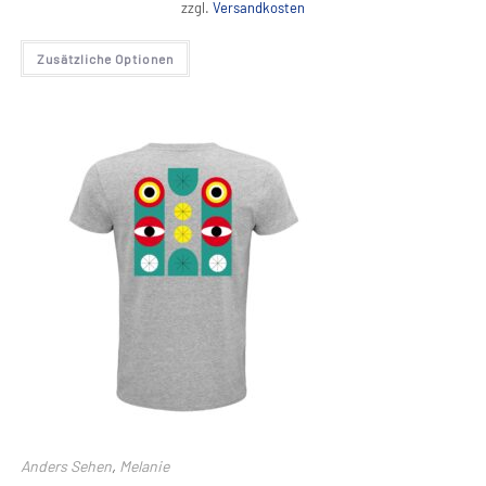
zzgl.
Versandkosten
Dieses
Zusätzliche Optionen
Produkt
weist
mehrere
Varianten
auf.
Die
Optionen
können
auf
der
Produktseite
gewählt
werden
Anders Sehen
,
Melanie