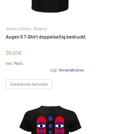
Anders Sehen
,
Melanie
Augen 5 T-Shirt doppelseitig bedruckt
36,00
€
inkl. MwSt.
zzgl.
Versandkosten
Dieses
Zusätzliche Optionen
Produkt
weist
mehrere
Varianten
auf.
Die
Optionen
können
auf
der
Produktseite
gewählt