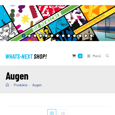
Zum
Inhalt
springen
Menü
0
Augen
>
Produkte
>
Augen