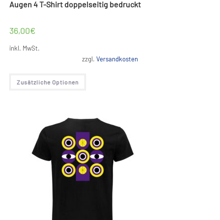
Augen 4 T-Shirt doppelseitig bedruckt
36,00
€
inkl. MwSt.
zzgl.
Versandkosten
Dieses
Zusätzliche Optionen
Produkt
weist
mehrere
Varianten
auf.
Die
Optionen
können
auf
der
Produktseite
gewählt
werden