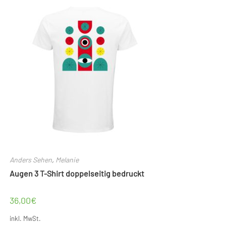
Die
Optionen
können
auf
der
Produktseite
gewählt
werden
Anders Sehen
,
Melanie
Augen 3 T-Shirt doppelseitig bedruckt
36,00
€
inkl. MwSt.