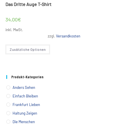
Das Dritte Auge T-Shirt
34,00
€
inkl. MwSt.
zzgl.
Versandkosten
Dieses
Zusätzliche Optionen
Produkt
weist
mehrere
Varianten
auf.
Die
Optionen
Produkt-Kategorien
können
auf
der
Anders Sehen
Produktseite
gewählt
Einfach Bleiben
werden
Frankfurt Lieben
Haltung Zeigen
Die Menschen