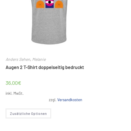
Anders Sehen
,
Melanie
Augen 2 T-Shirt doppelseitig bedruckt
36,00
€
inkl. MwSt.
zzgl.
Versandkosten
Dieses
Zusätzliche Optionen
Produkt
weist
mehrere
Varianten
auf.