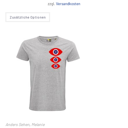
zzgl.
Versandkosten
Dieses
Zusätzliche Optionen
Produkt
weist
mehrere
Varianten
auf.
Die
Optionen
können
auf
der
Produktseite
gewählt
werden
Anders Sehen
,
Melanie