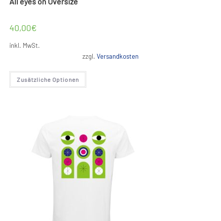
All eyes on Oversize
40,00
€
inkl. MwSt.
zzgl.
Versandkosten
Dieses
Zusätzliche Optionen
Produkt
weist
mehrere
Varianten
auf.
Die
Optionen
können
auf
der
Produktseite
gewählt
werden