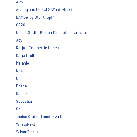
Alex
Analog and Digital X Whats-Next
BÄMbel by SturKnopf®
CR2Q
Deine Stadt – Keinen Millimeter – Unikate
Joy
Katja – Geometric Dudes
Katja Dröll
Melanie
Natalie
Oli
Prisca
Rainer
Sebastian
Soli
Tobias Stutz – Fenster zu Dir
WhatsNext
WilsonTicket