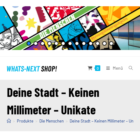
Zum
Inhalt
springen
Menü
0
Deine Stadt – Keinen
Millimeter – Unikate
>
Produkte
>
Die Menschen
>
Deine Stadt – Keinen Millimeter – Unika