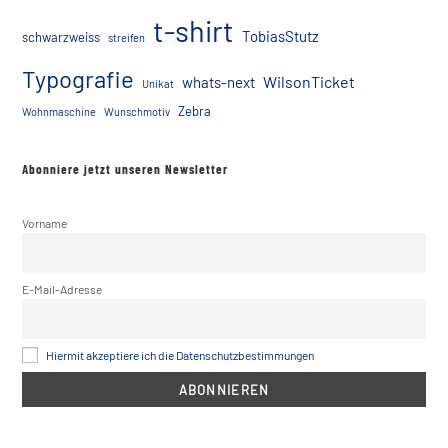
t-shirt
TobiasStutz
schwarzweiss
streifen
Typografie
WilsonTicket
whats-next
Unikat
Zebra
Wohnmaschine
Wunschmotiv
Abonniere jetzt unseren Newsletter
Vorname
E-Mail-Adresse
Hiermit akzeptiere ich die Datenschutzbestimmungen