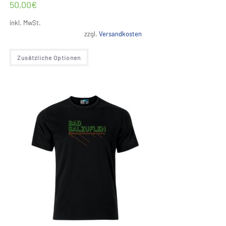
50,00
€
inkl. MwSt.
zzgl.
Versandkosten
Dieses
Zusätzliche Optionen
Produkt
weist
mehrere
Varianten
auf.
Die
Optionen
können
auf
der
Produktseite
gewählt
werden