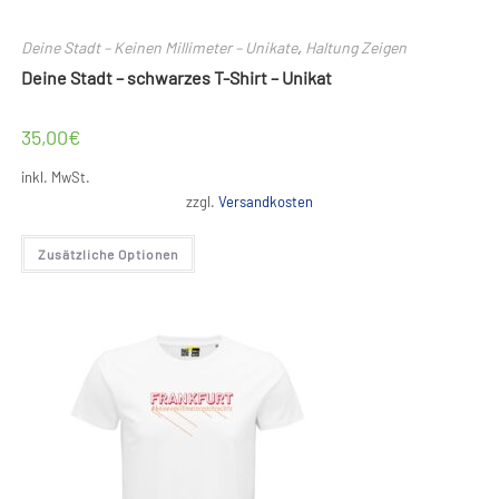
Deine Stadt – Keinen Millimeter – Unikate
,
Haltung Zeigen
Deine Stadt – schwarzes T-Shirt – Unikat
35,00
€
inkl. MwSt.
zzgl.
Versandkosten
Dieses
Zusätzliche Optionen
Produkt
weist
mehrere
Varianten
auf.
Die
Optionen
können
auf
der
Produktseite
gewählt
werden