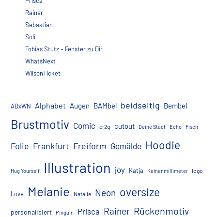
Prisca
Rainer
Sebastian
Soli
Tobias Stutz – Fenster zu Dir
WhatsNext
WilsonTicket
beidseitig
Alphabet
Augen
BAMbel
Bembel
ADxWN
Brustmotiv
Comic
cutout
cr2q
Deine Stadt
Echo
Fisch
Hoodie
Folie
Frankfurt
Freiform
Gemälde
Illustration
joy
Katja
logo
Hug Yourself
Keinenmillimeter
Melanie
oversize
Neon
Love
Natalie
Rückenmotiv
Rainer
Prisca
personalisiert
Pinguin