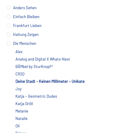
auf
der
Anders Sehen
Produktseite
gewählt
Einfach Bleiben
werden
Frankfurt Lieben
Haltung Zeigen
Die Menschen
Alex
Analog and Digital X Whats-Next
BÄMbel by SturKnopf®
CR2Q
Deine Stadt – Keinen Millimeter – Unikate
Joy
Katja – Geometric Dudes
Katja Dröll
Melanie
Natalie
Oli