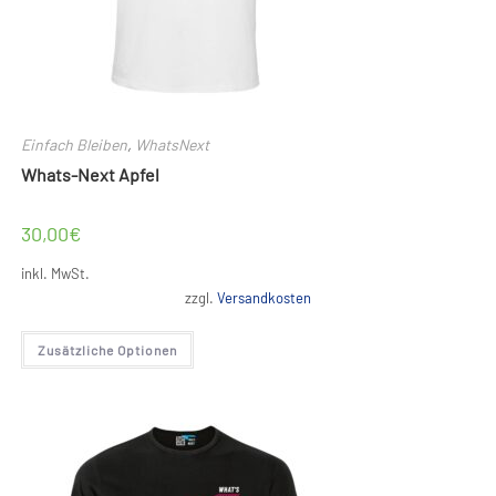
Einfach Bleiben
,
WhatsNext
Whats-Next Apfel
30,00
€
inkl. MwSt.
zzgl.
Versandkosten
Dieses
Zusätzliche Optionen
Produkt
weist
mehrere
Varianten
auf.
Die
Optionen
können
auf
der