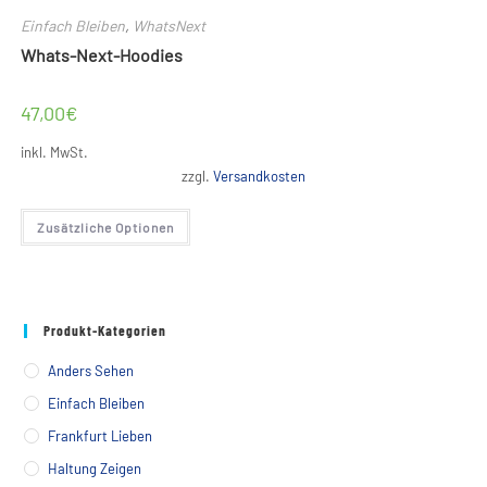
Einfach Bleiben
,
WhatsNext
Whats-Next-Hoodies
47,00
€
inkl. MwSt.
zzgl.
Versandkosten
Dieses
Zusätzliche Optionen
Produkt
weist
mehrere
Varianten
auf.
Die
Optionen
Produkt-Kategorien
können
auf
der
Anders Sehen
Produktseite
gewählt
Einfach Bleiben
werden
Frankfurt Lieben
Haltung Zeigen