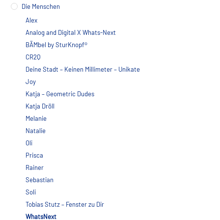
Die Menschen
Alex
Analog and Digital X Whats-Next
BÄMbel by SturKnopf®
CR2Q
Deine Stadt – Keinen Millimeter – Unikate
Joy
Katja – Geometric Dudes
Katja Dröll
Melanie
Natalie
Oli
Prisca
Rainer
Sebastian
Soli
Tobias Stutz – Fenster zu Dir
WhatsNext