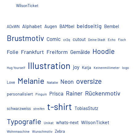
WilsonTicket
beidseitig
Alphabet
Augen
BAMbel
Bembel
ADxWN
Brustmotiv
Comic
cutout
cr2q
Deine Stadt
Echo
Fisch
Hoodie
Folie
Frankfurt
Freiform
Gemälde
Illustration
joy
Katja
logo
Hug Yourself
Keinenmillimeter
Melanie
oversize
Neon
Love
Natalie
Rückenmotiv
Rainer
Prisca
personalisiert
Pinguin
t-shirt
TobiasStutz
schwarzweiss
streifen
Typografie
WilsonTicket
whats-next
Unikat
Zebra
Wohnmaschine
Wunschmotiv