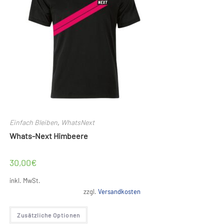
Produktseite
gewählt
werden
Einfach Bleiben
,
WhatsNext
Whats-Next Himbeere
30,00
€
inkl. MwSt.
zzgl.
Versandkosten
Dieses
Zusätzliche Optionen
Produkt
weist