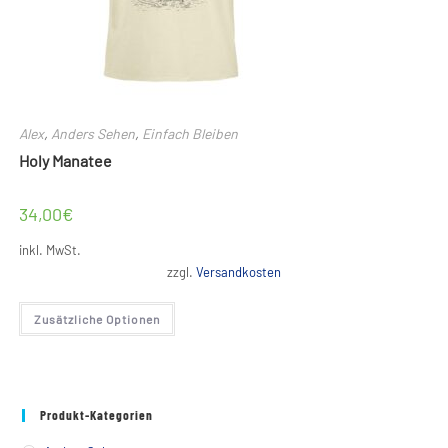
Alex
,
Anders Sehen
,
Einfach Bleiben
Holy Manatee
34,00
€
inkl. MwSt.
zzgl.
Versandkosten
Dieses
Zusätzliche Optionen
Produkt
weist
mehrere
Varianten
auf.
Die
Optionen
Produkt-Kategorien
können
auf
der