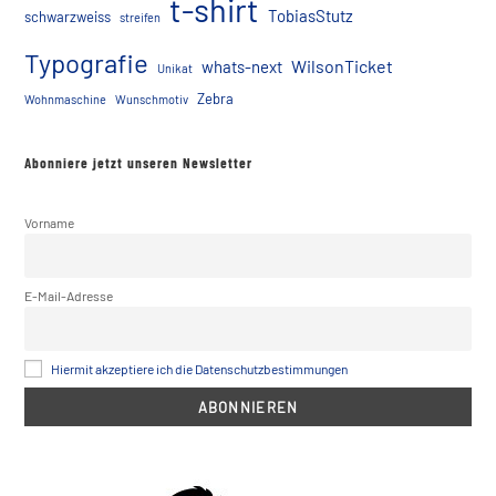
t-shirt
TobiasStutz
schwarzweiss
streifen
Typografie
WilsonTicket
whats-next
Unikat
Zebra
Wohnmaschine
Wunschmotiv
Abonniere jetzt unseren Newsletter
Vorname
E-Mail-Adresse
Hiermit akzeptiere ich die Datenschutzbestimmungen