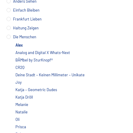
Anders Sehen
Produktseite
gewählt
Einfach Bleiben
werden
Frankfurt Lieben
Haltung Zeigen
Die Menschen
Alex
Analog and Digital X Whats-Next
BÄMbel by SturKnopf®
CR2Q
Deine Stadt – Keinen Millimeter – Unikate
Joy
Katja – Geometric Dudes
Katja Dröll
Melanie
Natalie
Oli
Prisca