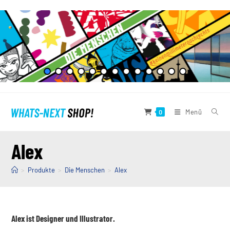
Zum
Inhalt
springen
Menü
0
Alex
>
Produkte
>
Die Menschen
>
Alex
Alex ist Designer und Illustrator.