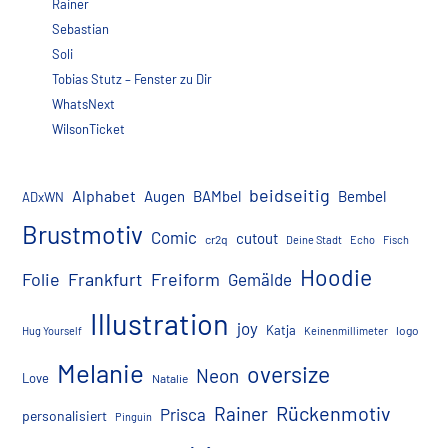
Rainer
Sebastian
Soli
Tobias Stutz – Fenster zu Dir
WhatsNext
WilsonTicket
beidseitig
Alphabet
Augen
BAMbel
Bembel
ADxWN
Brustmotiv
Comic
cutout
cr2q
Deine Stadt
Echo
Fisch
Hoodie
Folie
Frankfurt
Freiform
Gemälde
Illustration
joy
Katja
logo
Hug Yourself
Keinenmillimeter
Melanie
oversize
Neon
Love
Natalie
Rückenmotiv
Rainer
Prisca
personalisiert
Pinguin