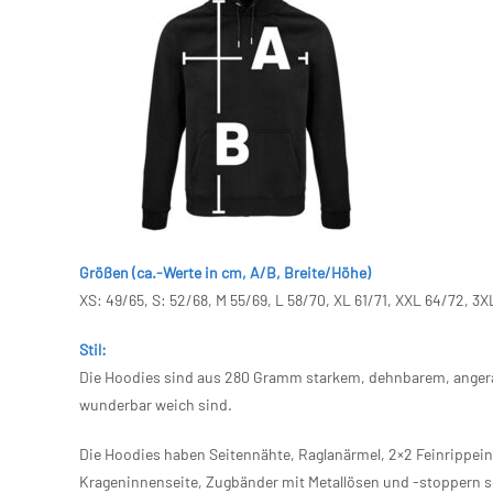
Größen (ca.-Werte in cm, A/B, Breite/Höhe)
XS: 49/65, S: 52/68, M 55/69, L 58/70, XL 61/71, XXL 64/72, 3X
Stil:
Die Hoodies sind aus 280 Gramm starkem, dehnbarem, angerau
wunderbar weich sind.
Die Hoodies haben Seitennähte, Raglanärmel, 2×2 Feinrippe
Krageninnenseite, Zugbänder mit Metallösen und -stoppern s