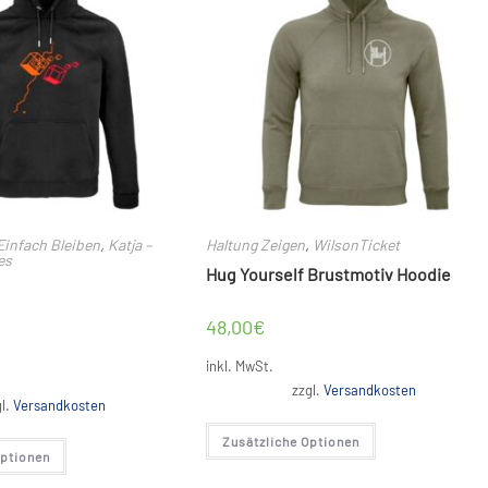
Einfach Bleiben
,
Katja –
Haltung Zeigen
,
WilsonTicket
es
Hug Yourself Brustmotiv Hoodie
48,00
€
inkl. MwSt.
zzgl.
Versandkosten
gl.
Versandkosten
Dieses
Zusätzliche Optionen
Dieses
Produkt
Optionen
Produkt
weist
weist
mehrere