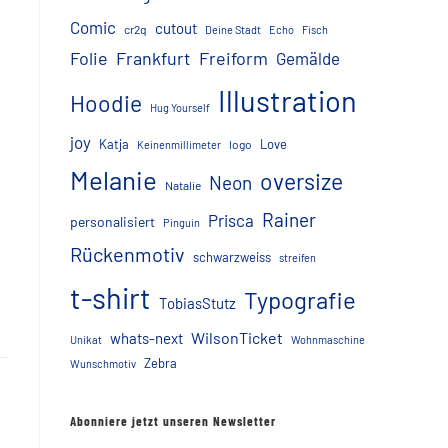
Comic
cutout
cr2q
Deine Stadt
Echo
Fisch
Folie
Frankfurt
Freiform
Gemälde
Illustration
Hoodie
Hug Yourself
joy
Katja
Love
logo
Keinenmillimeter
Melanie
oversize
Neon
Natalie
Rainer
Prisca
personalisiert
Pinguin
Rückenmotiv
schwarzweiss
streifen
t-shirt
Typografie
TobiasStutz
WilsonTicket
whats-next
Unikat
Wohnmaschine
Zebra
Wunschmotiv
Abonniere jetzt unseren Newsletter