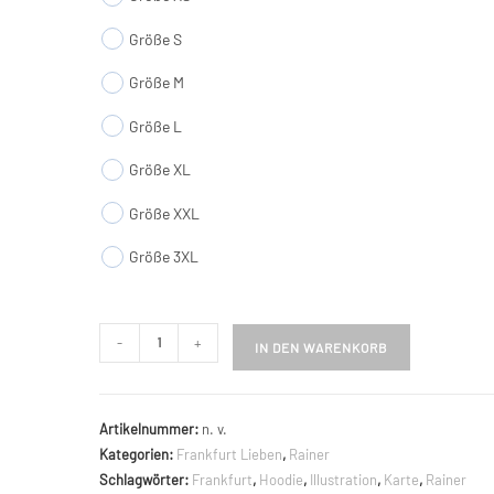
Größe S
Größe M
Größe L
Größe XL
Größe XXL
Größe 3XL
Ffm
-
+
IN DEN WARENKORB
à
la
carte
Artikelnummer:
n. v.
Hoodie
Kategorien:
Frankfurt Lieben
,
Rainer
Menge
Schlagwörter:
Frankfurt
,
Hoodie
,
Illustration
,
Karte
,
Rainer