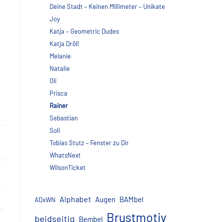
Deine Stadt – Keinen Millimeter – Unikate
Joy
Katja – Geometric Dudes
Katja Dröll
Melanie
Natalie
Oli
Prisca
Rainer
Sebastian
Soli
Tobias Stutz – Fenster zu Dir
WhatsNext
WilsonTicket
Alphabet
Augen
BAMbel
ADxWN
Brustmotiv
beidseitig
Bembel