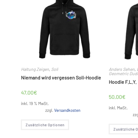
Haltung Zeigen
,
Soli
Anders Sehen
,
Geometric Dud
Niemand wird vergessen Soli-Hoodie
Hoodie F.L.Y.
47,00
€
50,00
€
inkl. 19 % MwSt.
inkl. MwSt.
zzgl.
Versandkosten
zz
Zusätzliche Optionen
Zusätzliche 