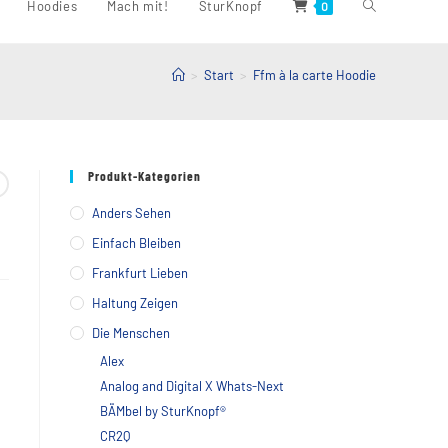
Website-
Hoodies
Mach mit!
SturKnopf
0
>
Start
>
Ffm à la carte Hoodie
Suche
umschalten
Produkt-Kategorien
Anders Sehen
Einfach Bleiben
Frankfurt Lieben
Haltung Zeigen
Die Menschen
Alex
Analog and Digital X Whats-Next
BÄMbel by SturKnopf®
CR2Q