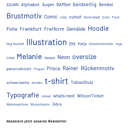
beidseitig
Alphabet
Augen
BAMbel
Bembel
ADxWN
Brustmotiv
Comic
cutout
cr2q
Deine Stadt
Echo
Fisch
Hoodie
Folie
Frankfurt
Freiform
Gemälde
Illustration
joy
Katja
logo
Hug Yourself
Keinenmillimeter
Melanie
oversize
Neon
Love
Natalie
Rückenmotiv
Rainer
Prisca
personalisiert
Pinguin
t-shirt
TobiasStutz
schwarzweiss
streifen
Typografie
WilsonTicket
whats-next
Unikat
Zebra
Wohnmaschine
Wunschmotiv
Abonniere jetzt unseren Newsletter