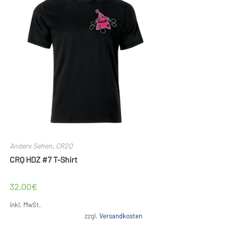
können
auf
der
Produktseite
gewählt
werden
Anders Sehen
,
CR2Q
CRQ HDZ #7 T-Shirt
32,00
€
inkl. MwSt.
zzgl.
Versandkosten