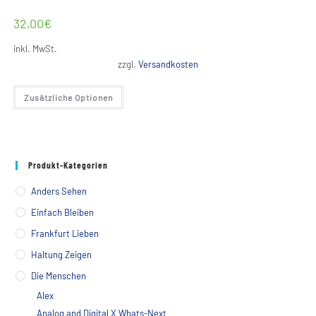
32,00
€
inkl. MwSt.
zzgl.
Versandkosten
Dieses
Zusätzliche Optionen
Produkt
weist
mehrere
Varianten
auf.
Die
Optionen
Produkt-Kategorien
können
auf
der
Anders Sehen
Produktseite
gewählt
Einfach Bleiben
werden
Frankfurt Lieben
Haltung Zeigen
Die Menschen
Alex
Analog and Digital X Whats-Next