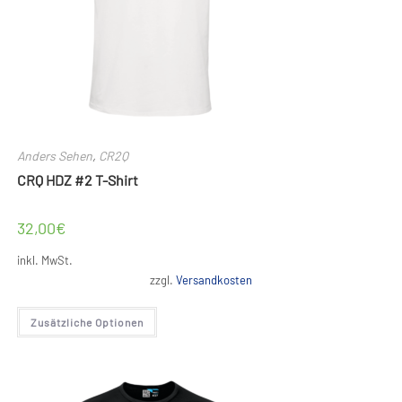
Anders Sehen
,
CR2Q
CRQ HDZ #2 T-Shirt
32,00
€
inkl. MwSt.
zzgl.
Versandkosten
Dieses
Zusätzliche Optionen
Produkt
weist
mehrere
Varianten
auf.
Die
Optionen