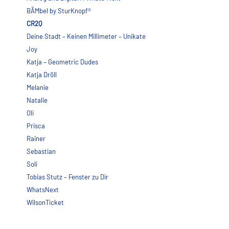
BÄMbel by SturKnopf®
CR2Q
Deine Stadt – Keinen Millimeter – Unikate
Joy
Katja – Geometric Dudes
Katja Dröll
Melanie
Natalie
Oli
Prisca
Rainer
Sebastian
Soli
Tobias Stutz – Fenster zu Dir
WhatsNext
WilsonTicket