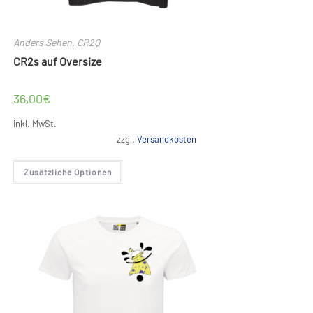
Anders Sehen
,
CR2Q
CR2s auf Oversize
36,00
€
inkl. MwSt.
zzgl.
Versandkosten
Dieses
Zusätzliche Optionen
Produkt
weist
mehrere
Varianten
auf.
Die
Optionen
können
auf
der
Produktseite
gewählt
werden