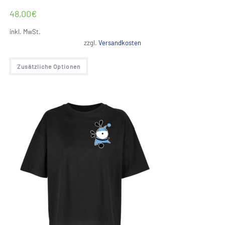
48,00
€
inkl. MwSt.
zzgl.
Versandkosten
Dieses
Zusätzliche Optionen
Produkt
weist
mehrere
Varianten
auf.
Die
Optionen
können
auf
der
Produktseite
gewählt
werden