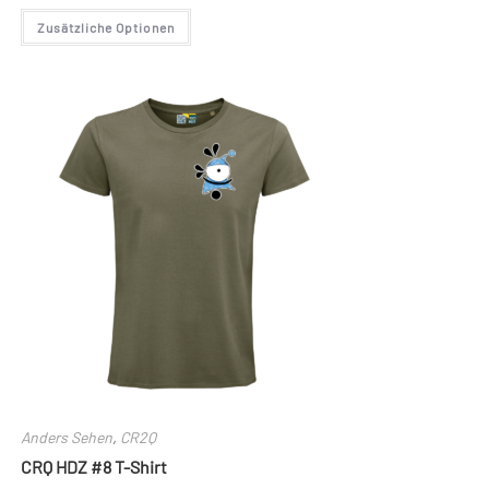
Dieses
Zusätzliche Optionen
Produkt
weist
mehrere
Varianten
auf.
Die
Optionen
können
auf
der
Produktseite
gewählt
werden
Anders Sehen
,
CR2Q
CRQ HDZ #8 T-Shirt