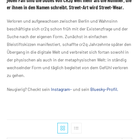
jeden Fall sind die Dudes von CR2Q weit mehr als die Nummer, die
er ihnen in den Namen schreibt. Street-Art wird Street-Wear.
Verloren und aufgewachsen zwischen Berlin und Wahnsinn
beschäftigte sich cr2q schon früh mit der Existenzfrage und der
Suche nach der eigenen Form. Zunächst in einfachen
Bleistiftskizzen manifestiert, schaffte cr2q Jahrzehnte später den
Übergang in die digitale Welt und verbreitet sich fortan sowohl in
der physischen als auch in der metaphysischen Welt; in ständig
wechselnder Form und täglich begleitet von dem Gefühl verloren
zu gehen.
Neugierig? Checkt sein
Instagram-
und sein
Bluesky-Profil.