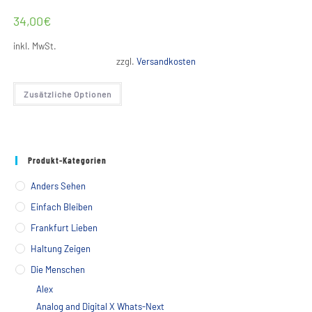
34,00
€
inkl. MwSt.
zzgl.
Versandkosten
Dieses
Zusätzliche Optionen
Produkt
weist
mehrere
Varianten
auf.
Die
Optionen
Produkt-Kategorien
können
auf
der
Anders Sehen
Produktseite
gewählt
Einfach Bleiben
werden
Frankfurt Lieben
Haltung Zeigen
Die Menschen
Alex
Analog and Digital X Whats-Next