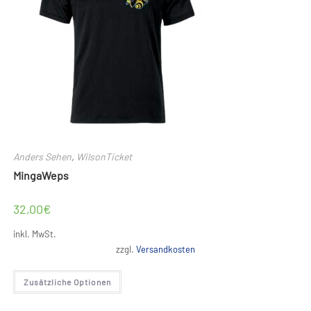
Anders Sehen
,
WilsonTicket
MingaWeps
32,00
€
inkl. MwSt.
zzgl.
Versandkosten
Dieses
Zusätzliche Optionen
Produkt
weist
mehrere