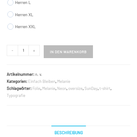
Herren L
Herren XL
Herren XXL
Oversize
-
+
IN DEN WARENKORB
Sunday
Menge
Artikelnummer:
n. v.
Kategorien:
Einfach Bleiben
,
Melanie
Schlagwörter:
Folie
,
Melanie
,
Neon
,
oversize
,
SunDay
,
t-shirt
,
Typografie
BESCHREIBUNG