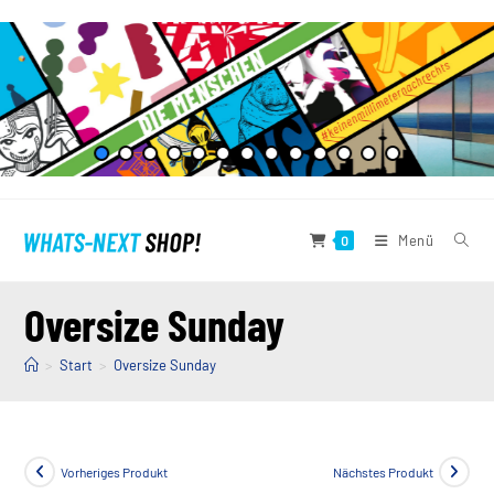
Zum
Inhalt
springen
Menü
0
Oversize Sunday
>
Start
>
Oversize Sunday
Vorheriges Produkt
Nächstes Produkt