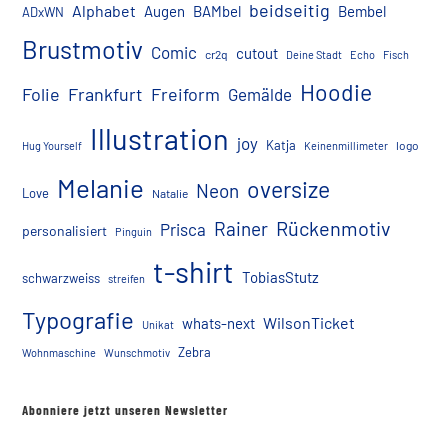
beidseitig
Alphabet
Augen
BAMbel
Bembel
ADxWN
Brustmotiv
Comic
cutout
cr2q
Deine Stadt
Echo
Fisch
Hoodie
Folie
Frankfurt
Freiform
Gemälde
Illustration
joy
Katja
logo
Hug Yourself
Keinenmillimeter
Melanie
oversize
Neon
Love
Natalie
Rückenmotiv
Rainer
Prisca
personalisiert
Pinguin
t-shirt
TobiasStutz
schwarzweiss
streifen
Typografie
WilsonTicket
whats-next
Unikat
Zebra
Wohnmaschine
Wunschmotiv
Abonniere jetzt unseren Newsletter