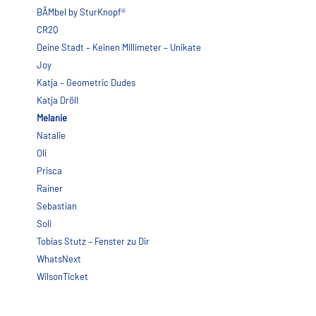
BÄMbel by SturKnopf®
CR2Q
Deine Stadt – Keinen Millimeter – Unikate
Joy
Katja – Geometric Dudes
Katja Dröll
Melanie
Natalie
Oli
Prisca
Rainer
Sebastian
Soli
Tobias Stutz – Fenster zu Dir
WhatsNext
WilsonTicket