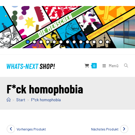
Zum
Inhalt
springen
Menü
0
F*ck homophobia
>
Start
>
F*ck homophobia
Vorheriges Produkt
Nächstes Produkt