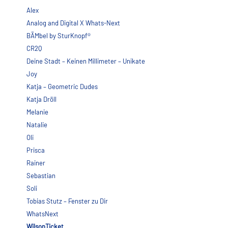
Alex
Analog and Digital X Whats-Next
BÄMbel by SturKnopf®
CR2Q
Deine Stadt – Keinen Millimeter – Unikate
Joy
Katja – Geometric Dudes
Katja Dröll
Melanie
Natalie
Oli
Prisca
Rainer
Sebastian
Soli
Tobias Stutz – Fenster zu Dir
WhatsNext
WilsonTicket