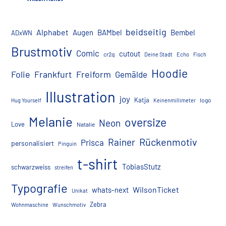
beidseitig
Alphabet
Augen
BAMbel
Bembel
ADxWN
Brustmotiv
Comic
cutout
cr2q
Deine Stadt
Echo
Fisch
Hoodie
Folie
Frankfurt
Freiform
Gemälde
Illustration
joy
Katja
logo
Hug Yourself
Keinenmillimeter
Melanie
oversize
Neon
Love
Natalie
Rückenmotiv
Rainer
Prisca
personalisiert
Pinguin
t-shirt
TobiasStutz
schwarzweiss
streifen
Typografie
WilsonTicket
whats-next
Unikat
Zebra
Wohnmaschine
Wunschmotiv