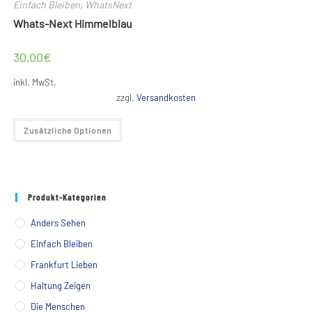
Einfach Bleiben
,
WhatsNext
Whats-Next Himmelblau
30,00
€
inkl. MwSt.
zzgl.
Versandkosten
Dieses
Zusätzliche Optionen
Produkt
weist
mehrere
Varianten
auf.
Die
Optionen
Produkt-Kategorien
können
auf
der
Anders Sehen
Produktseite
gewählt
Einfach Bleiben
werden
Frankfurt Lieben
Haltung Zeigen
Die Menschen