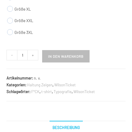
Größe XL
Größe XXL
Größe 3XL
F*ck
-
+
IN DEN WARENKORB
homophobia
Menge
Artikelnummer:
n. v.
Kategorien:
Haltung Zeigen
,
WilsonTicket
Schlagwörter:
F*CK
,
t-shirt
,
Typografie
,
WilsonTicket
BESCHREIBUNG