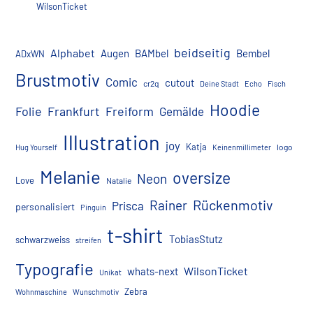
WilsonTicket
beidseitig
Alphabet
Augen
BAMbel
Bembel
ADxWN
Brustmotiv
Comic
cutout
cr2q
Deine Stadt
Echo
Fisch
Hoodie
Folie
Frankfurt
Freiform
Gemälde
Illustration
joy
Katja
logo
Hug Yourself
Keinenmillimeter
Melanie
oversize
Neon
Love
Natalie
Rückenmotiv
Rainer
Prisca
personalisiert
Pinguin
t-shirt
TobiasStutz
schwarzweiss
streifen
Typografie
WilsonTicket
whats-next
Unikat
Zebra
Wohnmaschine
Wunschmotiv