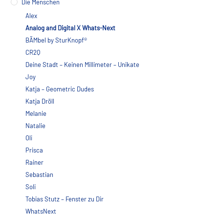
Die Menschen
Alex
Analog and Digital X Whats-Next
BÄMbel by SturKnopf®
CR2Q
Deine Stadt – Keinen Millimeter – Unikate
Joy
Katja – Geometric Dudes
Katja Dröll
Melanie
Natalie
Oli
Prisca
Rainer
Sebastian
Soli
Tobias Stutz – Fenster zu Dir
WhatsNext