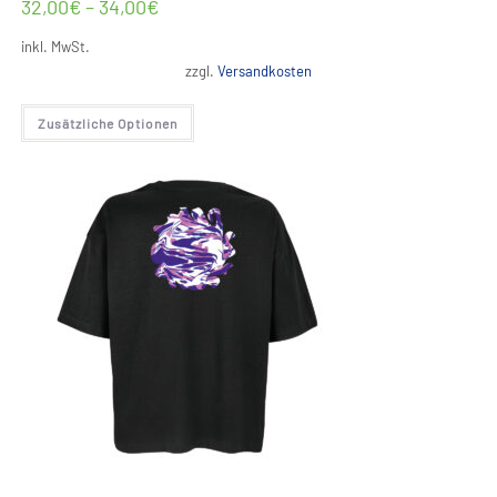
32,00
€
–
34,00
€
inkl. MwSt.
zzgl.
Versandkosten
Dieses
Zusätzliche Optionen
Produkt
weist
mehrere
Varianten
auf.
Die
Optionen
können
auf
der
Produktseite
gewählt
werden