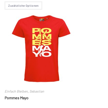
Dieses
Zusätzliche Optionen
Produkt
weist
mehrere
Varianten
auf.
Die
Optionen
können
auf
der
Produktseite
gewählt
werden
Einfach Bleiben
,
Sebastian
Pommes Mayo