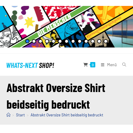
Zum
Inhalt
springen
Menü
0
Abstrakt Oversize Shirt
beidseitig bedruckt
>
Start
>
Abstrakt Oversize Shirt beidseitig bedruckt