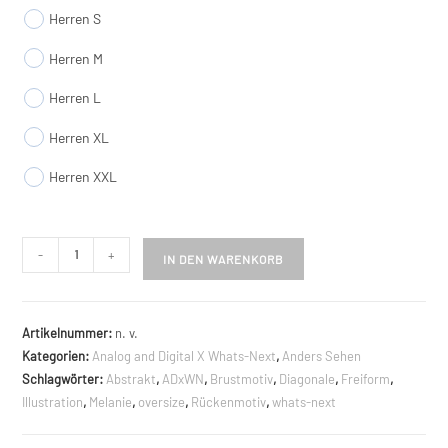
Herren S
Herren M
Herren L
Herren XL
Herren XXL
Abstrakt
-
+
IN DEN WARENKORB
Oversize
Shirt
beidseitig
Artikelnummer:
n. v.
bedruckt
Kategorien:
Analog and Digital X Whats-Next
,
Anders Sehen
Menge
Schlagwörter:
Abstrakt
,
ADxWN
,
Brustmotiv
,
Diagonale
,
Freiform
,
Illustration
,
Melanie
,
oversize
,
Rückenmotiv
,
whats-next