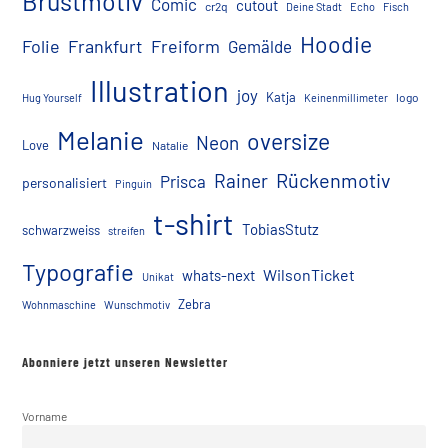
Brustmotiv
Comic
cutout
cr2q
Deine Stadt
Echo
Fisch
Hoodie
Folie
Frankfurt
Freiform
Gemälde
Illustration
joy
Katja
logo
Hug Yourself
Keinenmillimeter
Melanie
oversize
Neon
Love
Natalie
Rückenmotiv
Rainer
Prisca
personalisiert
Pinguin
t-shirt
TobiasStutz
schwarzweiss
streifen
Typografie
WilsonTicket
whats-next
Unikat
Zebra
Wohnmaschine
Wunschmotiv
Abonniere jetzt unseren Newsletter
Vorname