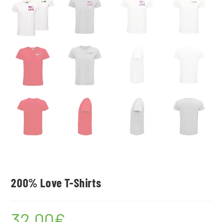
200% Love T-Shirts
32,00
€