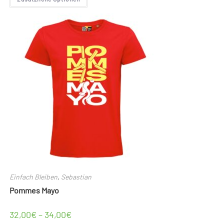
Produkt
weist
mehrere
Varianten
auf.
Die
Optionen
können
auf
der
Produktseite
gewählt
werden
Einfach Bleiben
,
Sebastian
Pommes Mayo
32,00
€
–
34,00
€