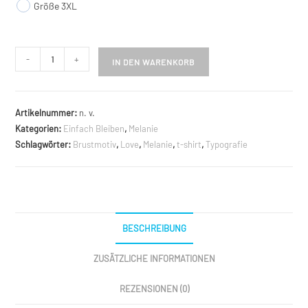
Größe 3XL
200%
-
+
IN DEN WARENKORB
Love
T-
Shirts
Artikelnummer:
n. v.
Menge
Kategorien:
Einfach Bleiben
,
Melanie
Schlagwörter:
Brustmotiv
,
Love
,
Melanie
,
t-shirt
,
Typografie
BESCHREIBUNG
ZUSÄTZLICHE INFORMATIONEN
REZENSIONEN (0)