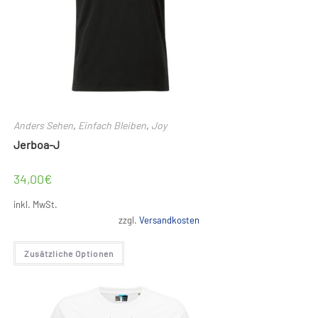
Anders Sehen
,
Einfach Bleiben
,
Joy
Jerboa-J
34,00
€
inkl. MwSt.
zzgl.
Versandkosten
Dieses
Zusätzliche Optionen
Produkt
weist
mehrere
Varianten
auf.
Die
Optionen