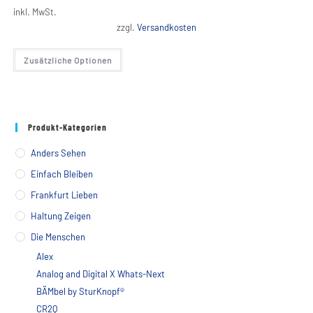
inkl. MwSt.
zzgl.
Versandkosten
Dieses
Zusätzliche Optionen
Produkt
weist
mehrere
Varianten
auf.
Die
Optionen
Produkt-Kategorien
können
auf
der
Anders Sehen
Produktseite
gewählt
Einfach Bleiben
werden
Frankfurt Lieben
Haltung Zeigen
Die Menschen
Alex
Analog and Digital X Whats-Next
BÄMbel by SturKnopf®
CR2Q