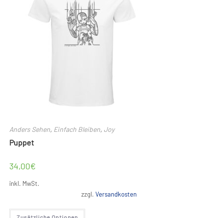
können
auf
der
Produktseite
gewählt
werden
Anders Sehen
,
Einfach Bleiben
,
Joy
Puppet
34,00
€
inkl. MwSt.
zzgl.
Versandkosten
Dieses
Zusätzliche Optionen