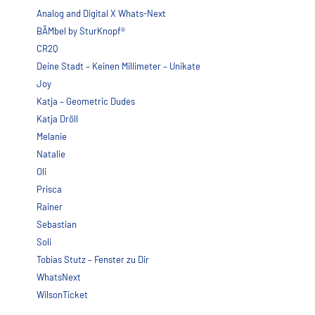
Analog and Digital X Whats-Next
BÄMbel by SturKnopf®
CR2Q
Deine Stadt – Keinen Millimeter – Unikate
Joy
Katja – Geometric Dudes
Katja Dröll
Melanie
Natalie
Oli
Prisca
Rainer
Sebastian
Soli
Tobias Stutz – Fenster zu Dir
WhatsNext
WilsonTicket