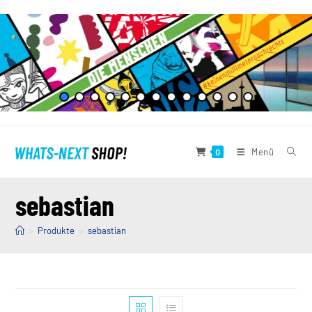
Zum
Inhalt
springen
Menü
0
sebastian
>
Produkte
>
sebastian