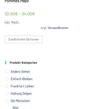
Pommes Mayo
32,00
€
–
34,00
€
inkl. MwSt.
zzgl.
Versandkosten
Dieses
Zusätzliche Optionen
Produkt
weist
mehrere
Varianten
auf.
Die
Optionen
Produkt-Kategorien
können
auf
der
Anders Sehen
Produktseite
gewählt
Einfach Bleiben
werden
Frankfurt Lieben
Haltung Zeigen
Die Menschen
Alex