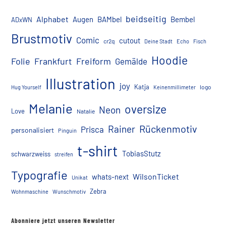
beidseitig
Alphabet
Augen
BAMbel
Bembel
ADxWN
Brustmotiv
Comic
cutout
cr2q
Deine Stadt
Echo
Fisch
Hoodie
Folie
Frankfurt
Freiform
Gemälde
Illustration
joy
Katja
logo
Hug Yourself
Keinenmillimeter
Melanie
oversize
Neon
Love
Natalie
Rückenmotiv
Rainer
Prisca
personalisiert
Pinguin
t-shirt
TobiasStutz
schwarzweiss
streifen
Typografie
WilsonTicket
whats-next
Unikat
Zebra
Wohnmaschine
Wunschmotiv
Abonniere jetzt unseren Newsletter