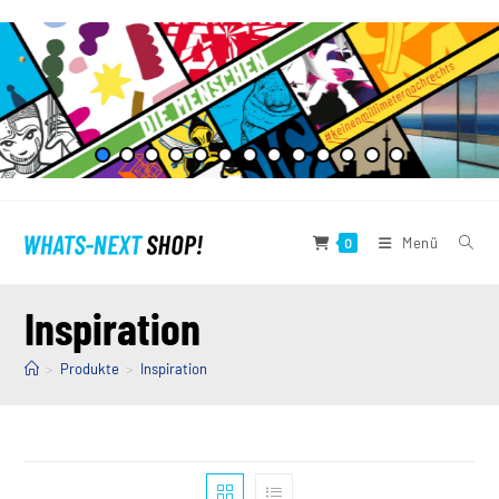
Zum
Inhalt
springen
Menü
0
Inspiration
>
Produkte
>
Inspiration