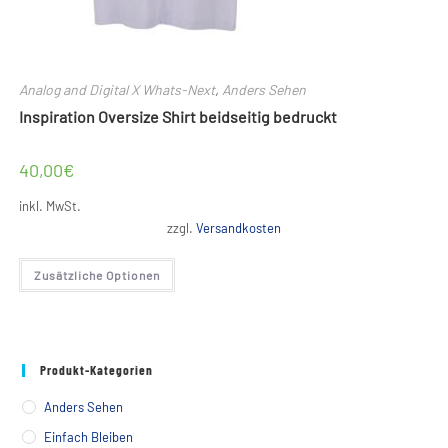
Analog and Digital X Whats-Next
,
Anders Sehen
Inspiration Oversize Shirt beidseitig bedruckt
40,00
€
inkl. MwSt.
zzgl.
Versandkosten
Dieses
Zusätzliche Optionen
Produkt
weist
mehrere
Varianten
auf.
Die
Optionen
Produkt-Kategorien
können
auf
der
Anders Sehen
Produktseite
gewählt
Einfach Bleiben
werden