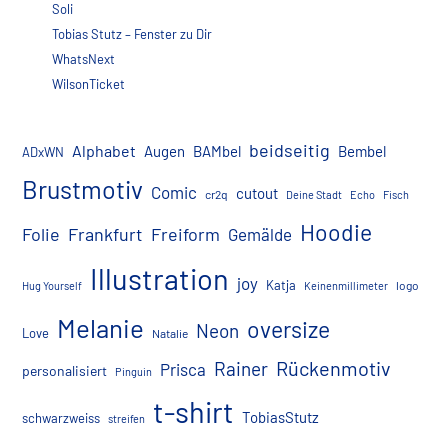
Soli
Tobias Stutz – Fenster zu Dir
WhatsNext
WilsonTicket
beidseitig
Alphabet
Augen
BAMbel
Bembel
ADxWN
Brustmotiv
Comic
cutout
cr2q
Deine Stadt
Echo
Fisch
Hoodie
Folie
Frankfurt
Freiform
Gemälde
Illustration
joy
Katja
logo
Hug Yourself
Keinenmillimeter
Melanie
oversize
Neon
Love
Natalie
Rückenmotiv
Rainer
Prisca
personalisiert
Pinguin
t-shirt
TobiasStutz
schwarzweiss
streifen